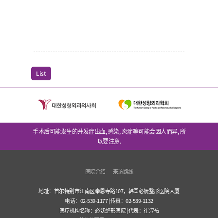
List
手术后可能发生的并发症出血, 感染, 炎症等可能会因人而异, 所
以要注意.
医院介绍
来访路线
地址：首尔特别市江南区奉恩寺路107，韩国必妩整形医院大厦
电话：02-539-1177 | 传真：02-539-1132
医疗机构名称：必妩整形医院 | 代表：崔淳祐