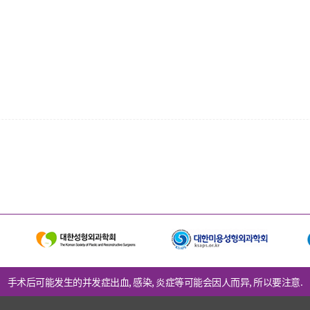
手术后可能发生的并发症出血, 感染, 炎症等可能会因人而异, 所以要注意.