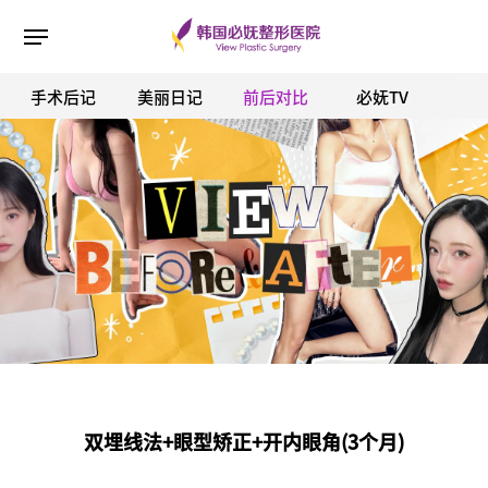
手术后记
美丽日记
前后对比
必妩TV
ESC 버튼을 누르면 검색창을 닫을 수 있습니다.
双埋线法+眼型矫正+开内眼角(3个月)