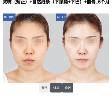
突嘴（矫正）+自然线条（下颌角+下巴）+颧骨_6个月
BEFORE
AFTER