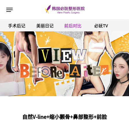
手术后记
美丽日记
前后对比
必妩TV
ESC 버튼을 누르면 검색창을 닫을 수 있습니다.
自然V-line+缩小颧骨+鼻部整形+前脸