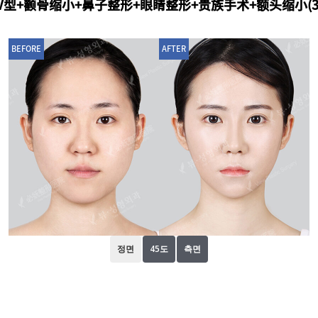
V型+颧骨缩小+鼻子整形+眼睛整形+贵族手术+额头缩小(3
BEFORE
AFTER