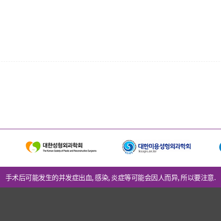
手术后可能发生的并发症出血, 感染, 炎症等可能会因人而异, 所以要注意.