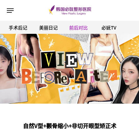
手术后记
美丽日记
前后对比
必妩TV
ESC 버튼을 누르면 검색창을 닫을 수 있습니다.
自然V型+颧骨缩小+非切开眼型矫正术