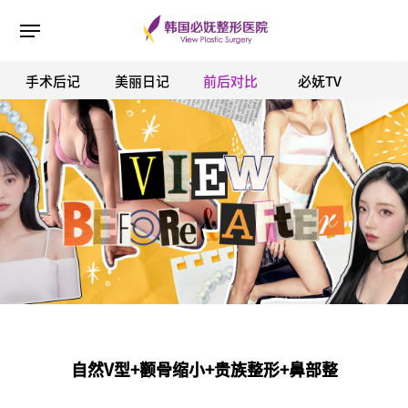
手术后记
美丽日记
前后对比
必妩TV
ESC 버튼을 누르면 검색창을 닫을 수 있습니다.
自然V型+颧骨缩小+贵族整形+鼻部整