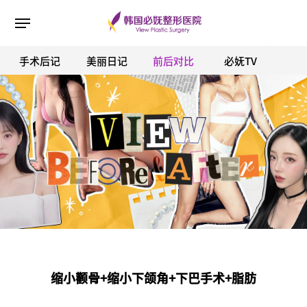
手术后记
美丽日记
前后对比
必妩TV
ESC 버튼을 누르면 검색창을 닫을 수 있습니다.
缩小颧骨+缩小下颌角+下巴手术+脂肪