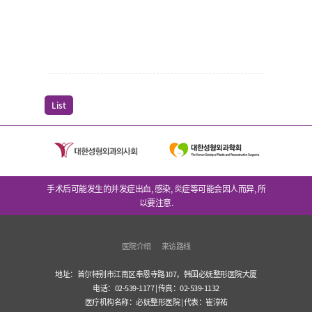
List
手术后可能发生的并发症出血, 感染, 炎症等可能会因人而异, 所
以要注意.
医院介绍
来访路线
地址：首尔特别市江南区奉恩寺路107，韩国必妩整形医院大厦
电话：02-539-1177 | 传真：02-539-1132
医疗机构名称：必妩整形医院 | 代表：崔淳祐