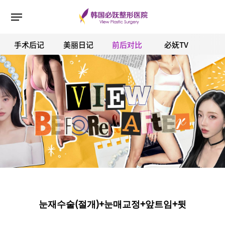
手术后记
美丽日记
前后对比
必妩TV
ESC 버튼을 누르면 검색창을 닫을 수 있습니다.
눈재수술(절개)+눈매교정+앞트임+뒷