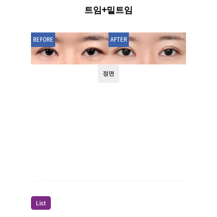
트임+밑트임
BEFORE
AFTER
List