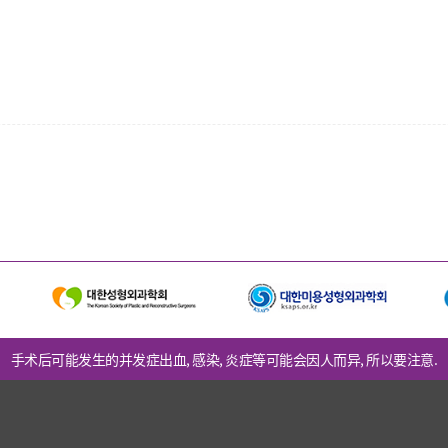
手术后可能发生的并发症出血, 感染, 炎症等可能会因人而异, 所以要注意.