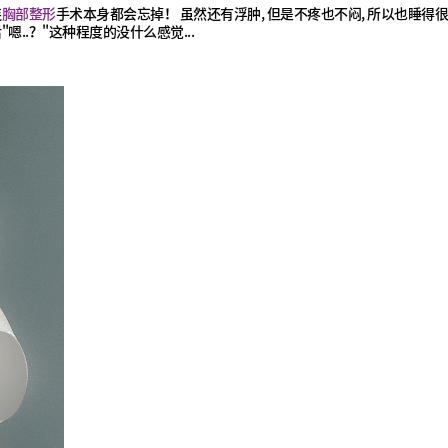
连
胸部整形
手术本身都会忘掉！ 虽然还有浮肿, 但是不疼也不闷, 所以也睡得
..？"这种程度的没什么感觉...