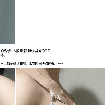
热感！衣服摩擦时也火辣辣的 T T
点疼。
早上都要确认胸部，希望时间快点过去。~~~