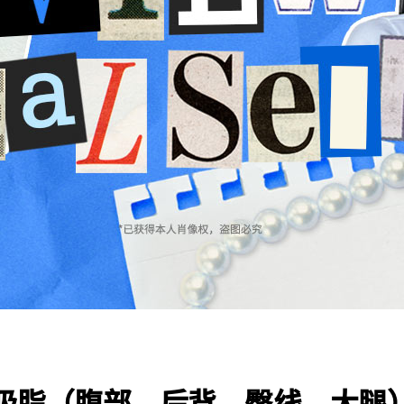
吸脂（腹部、后背、臀线、大腿