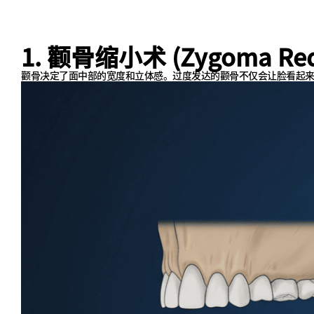
1. 颧骨缩小术 (Zygoma Red
颧骨决定了面中部的宽度和立体感。过度发达的颧骨不仅会让脸看起