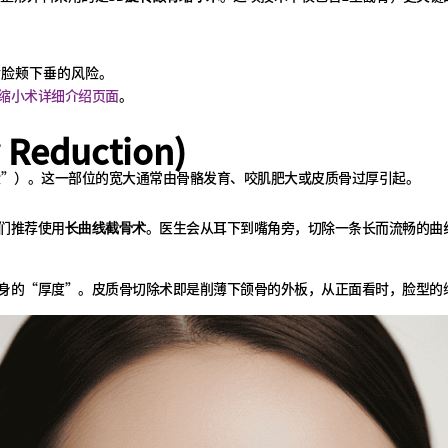
。
后脸颊下垂的风险。
缩小术详细介绍页面
。
Reduction)
脸”）。这一部位的宽大通常由骨骼发育、咬肌肥大或皮质骨过厚引起。
们推荐使用
。医生会从耳下到嘴角旁，切除一条长而流畅的曲
长曲线截骨术
身的“厚度”。皮质骨切除术即是削薄下颌骨的外板，从正面看时，脸型的