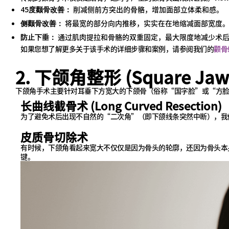
削减侧前方突出的骨骼，增加面部立体柔和感。
45度颧骨改善：
将最宽的部分向内推移，实实在在地缩减面部宽度
侧颧骨改善：
通过肌肉提拉和骨骼的双重固定，最大限度地减少术
防止下垂：
如果您想了解更多关于该手术的详细步骤和案例，请参阅我们的
颧骨
2. 下颌角整形 (Square Jaw 
下颌角手术主要针对耳垂下方宽大的下颌骨（俗称“国字脸”或“方
长曲线截骨术 (Long Curved Resection)
为了避免术后出现不自然的“二次角”（即下颌线条突然中断），我
皮质骨切除术
有时候，下颌角看起来宽大不仅仅是因为骨头的轮廓，还因为骨头本
键。