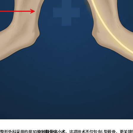
w整形外科采用的是
。这项技术不仅包含L型截骨，更关键
3D旋转颧骨缩小术