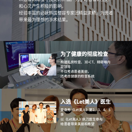
和心灵产生积极的影响，
经验丰富的必妩韩国整容专家团精益求精，
为患者
带来最为理想的手术结果。
为了健康的彻底检查
构建乳房检查、3D-CT、精密喉内
窥镜等
不仅考虑患者美丽，
还考虑健康的检查系统
入选《Let美人》医生
变身秀《Let美人》第2、3、4、5
季
以《Let美人》执刀医生参与
给患者带来美丽和希望