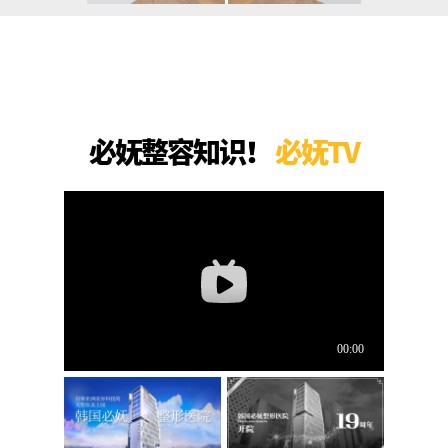
必妩整容知识！
必妩TV