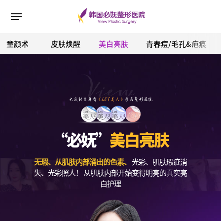
童颜术
皮肤焕醒
美白亮肤
青春痘/毛孔&疤痕
ESC 버튼을 누르면 검색창을 닫을 수 있습니다.
“必妩”
美白亮肤
无瑕、从肌肤内部涌出的色素、
光彩、肌肤瑕疵消
失、光彩照人！
从肌肤内部开始变得明亮的真实亮
白护理