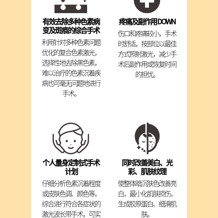
有效去除多种色素病
疼痛及副作用 DOWN
变及斑痕的综合手术
伤口和疼痛较小，手术
利用针对多种色素问题
时舒适，按部位以最佳
优化的复合色素激光，
方式照射激光，减少手
选择性地去除黑色素，
术后副作用或恢复时间
难以治疗的色素沉着疾
的担忧。
病也可毫无问题地进行
手术。
个人量身定制式手术
同时改善美白、光
计划
彩、肌肤纹理
仔细分析色素沉着程度
使整体暗沉肤色改善亮
或皮肤色调、颜色等，
白，最小化肌肤损伤，
综合进行符合各症状的
生成胶原蛋白、细滑肌
激光波长带手术，可实
肤。