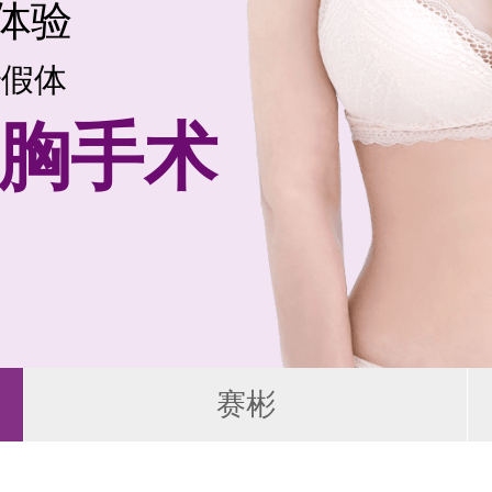
体验
端假体
a隆胸手术
赛彬