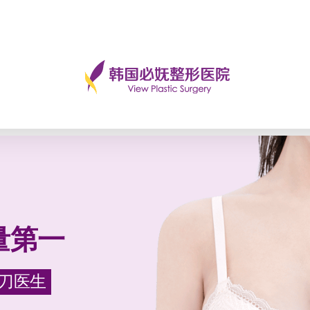
术
乳房缩小
产后胸部整形
乳房矫正
胸部假
量第一
方执刀医生