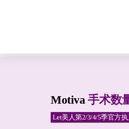
必妩胸部整形
隆胸手
Motiva
手术数
Let美人第2/3/4/5季官