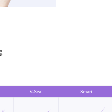
案
V-Seal
Smart