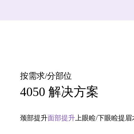
按需求/分部位
4050 解决方案
颈部提升
面部提升
上眼睑/下眼睑
提眉