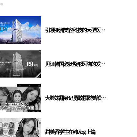
引领亚洲美容科技的大型医美王国
见证韩国必妩整形医院的发展轨迹
大脸妹翻身记 勇敢摆脱美颜相机
甜美留学生在韩vlog 上篇