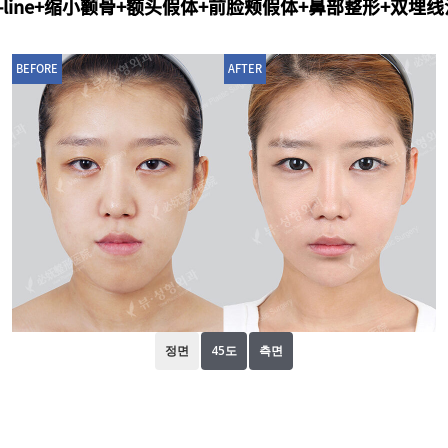
-line+缩小颧骨+额头假体+前脸颊假体+鼻部整形+双埋
BEFORE
AFTER