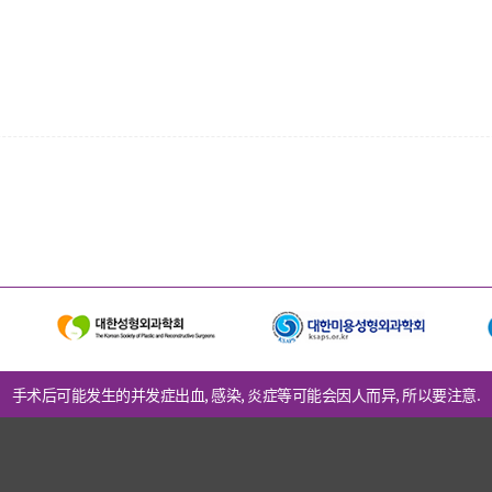
手术后可能发生的并发症出血, 感染, 炎症等可能会因人而异, 所以要注意.