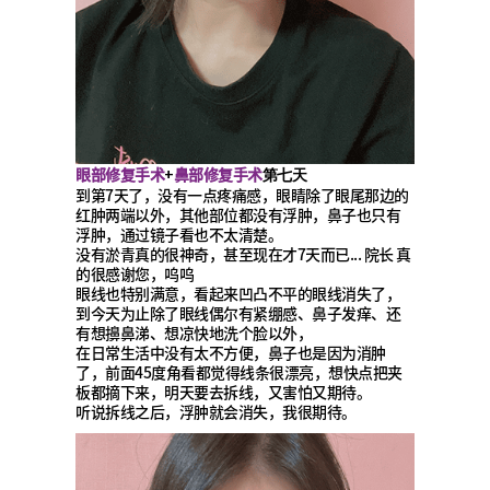
眼部修复手术
鼻部修复手术
+
第七天
到第7天了，没有一点疼痛感，眼睛除了眼尾那边的
红肿两端以外，其他部位都没有浮肿，鼻子也只有
浮肿，通过镜子看也不太清楚。
没有淤青真的很神奇，甚至现在才7天而已... 院长 真
的很感谢您，呜呜
眼线也特别满意，看起来凹凸不平的眼线消失了，
到今天为止除了眼线偶尔有紧绷感、鼻子发痒、还
有想擤鼻涕、想凉快地洗个脸以外，
在日常生活中没有太不方便，鼻子也是因为消肿
了，前面45度角看都觉得线条很漂亮，想快点把夹
板都摘下来，明天要去拆线，又害怕又期待。
听说拆线之后，浮肿就会消失，我很期待。