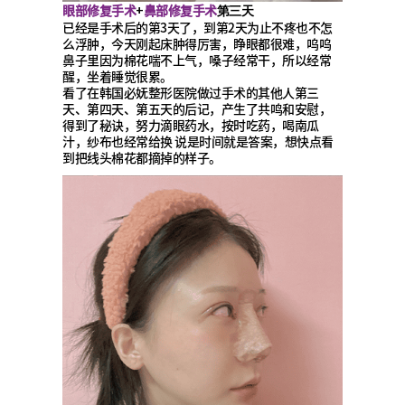
眼部修复手术
鼻部修复手术
+
第三天
已经是手术后的第3天了，到第2天为止不疼也不怎
么浮肿，今天刚起床肿得厉害，睁眼都很难，呜呜
鼻子里因为棉花喘不上气，嗓子经常干，所以经常
醒，坐着睡觉很累。
看了在韩国必妩整形医院做过手术的其他人第三
天、第四天、第五天的后记，产生了共鸣和安慰，
得到了秘诀，努力滴眼药水，按时吃药，喝南瓜
汁，纱布也经常给换 说是时间就是答案，想快点看
到把线头棉花都摘掉的样子。