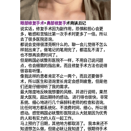
眼部修复手术
鼻部修复手
+
术商谈后记
说实话，修复手术因为副作用，恐惧和担心会更
多，敏感和苦恼比第一次手术时更多了一倍。所以
去了很多医院咨询，
都说会变得很漂亮啊什么的，聊一会儿觉得不怎么
样就出来了。做笔记的笔用完了，都混乱不清了，
也不想再浪费时间了。
但是韩国必妩整形医院不一样，不用自己说问题
点，也会细致的指出来，而且修复手术方法也说得
很容易听懂，
像我这样的患者肯定不止一两个，而且还要做手
术，所以医生和咨询室长肯定会感到疲惫，但是他
们还是仔细倾听了我的需求，
最大限度地反映我想要的风格、并进行说明，果然
是大医院，超出期待的感动。 进行得也很快，非常
系统、细心地进行几个麻醉科老师的检查和咨询,
比任何地方都系统化、不浪费时间、细心，所以很
感动。感觉韩国必妩整形医院这么大就是因为优秀
的人和有实力的人在一起工作。
马上预约了日期，其他地方都取消了。 我本来还不
知道想怎么做，但是必妩让我知道了，很期待手术