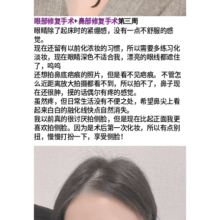
眼部修复手术
鼻部修复手术
+
第三周
眼睛除了起床时的紧绷感，没有一点不舒服的感
觉。
现在还留有以前化浓妆的习惯，所以需要多练习化
淡妆，现在眼睛深色不适合我，漂亮的眼线都遮住
了，呜呜
还想拍鼻底疤痕的照片，但是看不见疤痕。 不管怎
么近距离放大拍摄都看不到，所以拍不了，鼻子现
在还很肿，摸的话偶尔有疼的感觉。
虽然疼，但日常生活没有不便之处，希望鼻尖上看
起来白白的融化线快点自然消失。
我以前真的很讨厌拍侧脸，但是现在比起正面我更
喜欢拍侧脸。因为是术后第一次化妆，所以有点别
扭，慢慢打扮一下，享受侧脸！