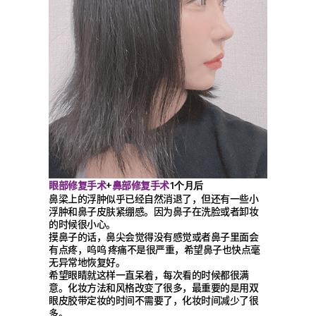
眼部修复手术
鼻部修复手术
+
1个月后
鼻梁上的浮肿似乎已经自然消退了，但还有一些小
浮肿和鼻子皮肤紧绷感。因为鼻子在洗脸或者卸妆
的时候很小心。
摸鼻子的话，鼻尖会觉得没有感觉或者鼻子里面会
有点疼，呜呜 疼痛不是很严重，希望鼻子也快点毫
无异常地恢复好。
希望眼睛就这样一直呆着，每次看的时候都很满
意。化妆方法和风格改变了很多，最重要的是用双
眼皮胶带定妆的时间不需要了，化妆时间减少了很
多。