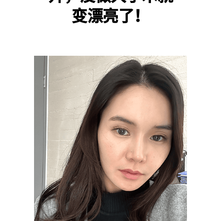
变漂亮了！