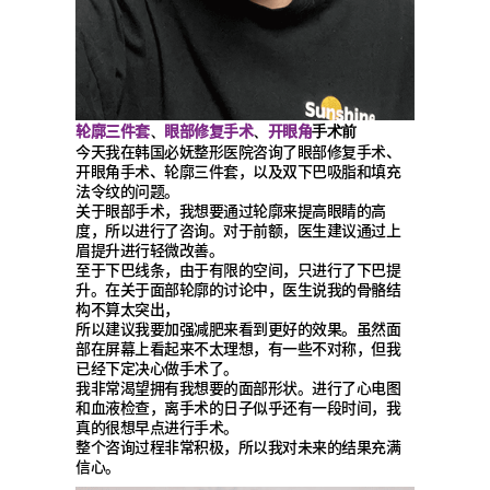
轮廓三件套
眼部修复手术
开眼角
、
、
手术前
今天我在韩国必妩整形医院咨询了眼部修复手术、
开眼角手术、轮廓三件套，以及双下巴吸脂和填充
法令纹的问题。
关于眼部手术，我想要通过轮廓来提高眼睛的高
度，所以进行了咨询。对于前额，医生建议通过上
眉提升进行轻微改善。
至于下巴线条，由于有限的空间，只进行了下巴提
升。在关于面部轮廓的讨论中，医生说我的骨骼结
构不算太突出，
所以建议我要加强减肥来看到更好的效果。虽然面
部在屏幕上看起来不太理想，有一些不对称，但我
已经下定决心做手术了。
我非常渴望拥有我想要的面部形状。进行了心电图
和血液检查，离手术的日子似乎还有一段时间，我
真的很想早点进行手术。
整个咨询过程非常积极，所以我对未来的结果充满
信心。