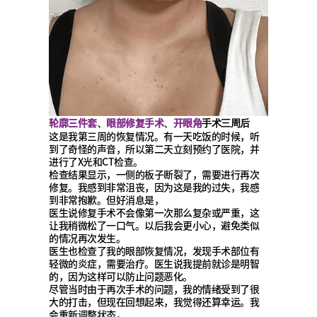
轮廓三件套
眼部修复手术
开眼角
、
、
手术三周后
这是我第三周的恢复情况。有一天吃饭的时候，听
到了奇怪的声音，所以第二天立刻预约了医院，并
进行了X光和CT检查。
检查结果显示，一侧的板子断裂了，需要进行再次
修复。我感到非常沮丧，因为这是我的过失，我感
到非常抱歉。但好消息是，
医生说修复手术不会像第一次那么复杂或严重，这
让我稍微松了一口气。以后我会更小心，避免类似
的情况再次发生。
医生也检查了我的眼部恢复情况，发现手术部位有
轻微的炎症，需要治疗。医生说我提前就诊是明智
的，因为这样可以防止问题恶化。
尽管当时由于再次手术的问题，我的情绪受到了很
大的打击，但现在回想起来，我觉得还算幸运。我
会重新调整状态，