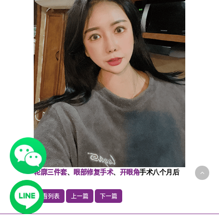
轮廓三件套
眼部修复手术
开眼角
、
、
手术八个月后
查看列表
上一篇
下一篇