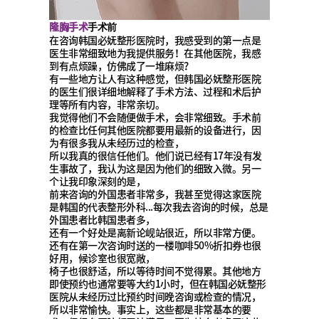
隆胸手术
手术前
在咨询韩国必妩整形医院时，我感受到的第一点是
医生非常细致地为我提供服务！在其他医院，我感
到有点烦躁，仿佛成了一堆麻烦？
有一些地方让人有这种感觉，但韩国必妩整形医院
的医生们很详细地解释了手术方法、过程和术后护
理等所有内容，非常亲切。
我觉得他们不会随便做手术，会非常细致。手术前
的检查比任何其他医院都要用最新的设备进行，因
为有很多我从未经历过的检查，
所以我真的很信任他们。他们说已经有17年没有发
生事故了，我认为这是因为他们的细致入微。另一
个让我印象深刻的是，
前来咨询的外国患者非常多，我甚至觉得这家医院
是韩国的代表整形外科...每次我去咨询的时候，总是
外国患者比韩国患者多，
还有一个好处是离新论岘站很近，所以非常方便。
还有在第一次咨询时送的一楼咖啡50%折扣券也很
好用，候诊室也很宽敞，
椅子也很舒适，所以等待时间不觉得累。其他地方
即使预约也通常要等大约1小时，但在韩国必妩整形
医院从未经历过比预约时间晚咨询或检查的情况，
所以非常愉快。事实上，这些都是非常基本的要