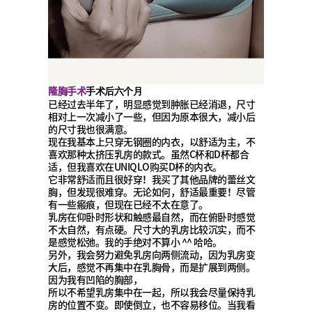
隆胸手术
手术后六个月
已经过去半年了，明显感觉到肿胀已经消退，尺寸
相对上一次减小了一些，但因为原本很大，减小后
的尺寸我也很满意。
现在我基本上只穿无钢圈的内衣，以舒适为主，不
喜欢那种太挤压乳房的款式。虽然C杯和D杯都合
适，但我喜欢在UNIQLO购买D杯的内衣。
它非常舒适而且很好穿！我买了其他品牌的蕾丝文
胸，但发现很难穿。无论如何，舒适最重要！尽管
有一些瘢痕，但现在已经不太在意了。
乳房在仰卧时形状和触感最自然，而在俯卧时感觉
不太自然，有点硬。尺寸大的乳房比较沉实，而不
是感觉松弛。我的手绝对不算小 ^^ 哈哈。
另外，我会努力避免乳房向两侧流动，因为乳房变
大后，感觉不再集中在乳胸骨，而是扩展到两侧。
因为我有凹陷的胸部，
所以不希望乳房集中在一起，所以我会尽量保持乳
房的位置不变。即使倒立，也不容易移位。当我看