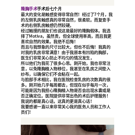
隆胸手术
手术后七个月
最大的变化是触感变得非常自然！经过了7个月，我
的左侧乳房触感真的非常自然，很柔软。而复查手
术的右侧乳房触感仍然较硬。
经过触摸的朋友们也说这是最好的隆胸假体。我选
择了Motiva，虽然贵，但全球使用率高，而且我更
喜欢自然的效果。我绝不后悔！
而且与我想象的尺寸比较大，但也不后悔！我真的
对我的乳房非常满意！由于我原本有凹陷的胸部，
医生们非常关心防止不均匀的情况发生，
所以他们为我花了很多心思。刚开始，我也非常注
意，以免隆胸植入物移位，我甚至在乳房之间垫入
纱布，以确保它们不会粘在一起。
与脸部手术相比，我在医院检查乳房的次数真的很
多。刚开始几乎每周都去，但现在似乎每月一次，
可能是因为我担心隆胸植入物是否会出现水囊或是
否正确定位。医院提供非常出色的术后护理服务！
我说的都是真心话，这真的更是真心话！
我要感谢一直以来非常关心我的医务人员和工作人
员们！