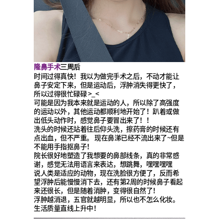
隆鼻手术
三周后
时间过得真快！我以为做完手术之后，不动才能让
鼻子安定下来，但是运动后，浮肿消失得更快了，
所以过得很忙碌碌 >_<
可能是因为我本来就是运动的人，所以除了高强度
的运动以外，其他运动都顺利地开始了！趴着或做
出低头动作时，感觉鼻子要冒出来了！！
洗头的时候还站着往后仰头洗，擦药膏的时候还有
点出血，但不严重。 现在鼻涕已经不流出来了~但是
不能用手指抠鼻子！
院长很好地塑造了我想要的鼻部线条，真的非常感
谢，感觉无法用语言来表达，想跳舞，嘿嘿嘿嘿
说人类是适应的动物，现在洗脸很方便了，反而希
望浮肿后能慢慢消下去，还有第2周的时候鼻子看起
来还很长，但是随着消肿，变得很自然了！
浮肿越消退，五官就越明显，所以也不怎么化妆。
生活质量直线上升中！