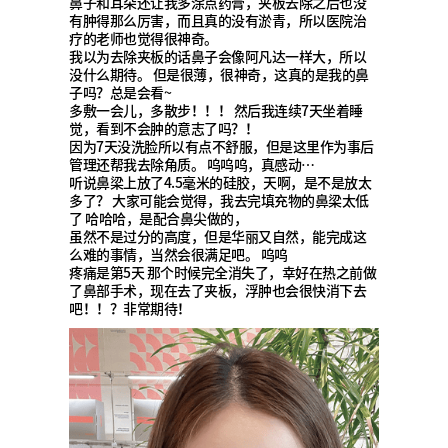
鼻子和耳朵还让我多涂点药膏，夹板去除之后也没
有肿得那么厉害，而且真的没有淤青，所以医院治
疗的老师也觉得很神奇。
我以为去除夹板的话鼻子会像阿凡达一样大，所以
没什么期待。 但是很薄，很神奇，这真的是我的鼻
子吗？总是会看~
多敷一会儿，多散步！！！ 然后我连续7天坐着睡
觉，看到不会肿的意志了吗？！
因为7天没洗脸所以有点不舒服，但是这里作为事后
管理还帮我去除角质。 呜呜呜，真感动…
听说鼻梁上放了4.5毫米的硅胶，天啊，是不是放太
多了？ 大家可能会觉得，我去完填充物的鼻梁太低
了 哈哈哈，是配合鼻尖做的，
虽然不是过分的高度，但是华丽又自然，能完成这
么难的事情，当然会很满足吧。 呜呜
疼痛是第5天 那个时候完全消失了，幸好在热之前做
了鼻部手术，现在去了夹板，浮肿也会很快消下去
吧！！？非常期待！