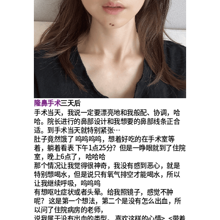
隆鼻手术
三天后
手术当天，我说一定要漂亮地和我般配、协调，哈
哈。院长进行的鼻部设计和我想要的鼻部线条正合
适。到手术当天就特别紧张…
肚子竟然饿了 呜呜呜呜，想着好吃的在手术室等
着，躺着看表 下午1点25分？但是一睁眼就到了住院
室，晚上6点了， 哈哈哈
那个情况让我觉得很神奇，我没有感到恶心，就是
特别想喝水，但是说只有氧气排空才能喝水，所以
让我继续呼吸，呜呜呜
有想呕吐症状或者头晕。给我照镜子，感觉不肿
呢？ 这是第一个想法，第二个是没有怎么出血，所
以问了住院病房的老师，
说我属于没有出血的类型。 喜欢这样的心情>_<带着