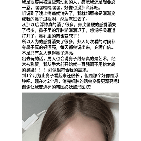
我是很容易被这些感动到的人，感觉我还是想要忍
一忍，嘿嘿嘿嘿嘿嘿，好像也没那么疼吧。
听说到了晚上疼痛就消失了，我就想原来是渐渐变
成我的鼻子过程啊，然后就过去了。
从那以后 浮肿真的消了很多，鼻尖坚硬的感觉消失
了很多，鼻子里的浮肿渐渐消退了，感觉呼吸通道
打开了，鼻孔里的肉也变软了！
所以人为的感觉消失了很多，熟人每次看的时候都
夸鼻子真的好漂亮，每天都会说出来，充满自信...
不是只有女人觉得鼻子漂亮，
出去玩的话，男人也会说鼻子线条真的是艺术，经
常被称赞。我从手术前开始就一直强调不用抬太高
的鼻梁！！！ 好像很符合我的需求。
到1个月为止鼻子看起来还很长 ，但是那个好像是浮
肿吧，现在才2个月，消完细肿的话会变得更漂亮呢!
谢谢让我变漂亮的韩国必妩整形医院！