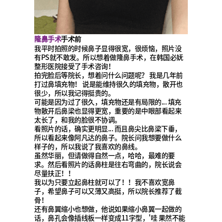
隆鼻手术
手术前
我平时拍照的时候鼻子显得很宽，很烦恼，照片没
有PS就不敢发。所以想着做隆鼻手术，在韩国必妩
整形医院接受了手术咨询！
拍完脸后等院长，想着问什么问题呢？ 我是几年前
打过鼻填充物！ 说是能维持很久的填充物，散开也
很少，所以我记得挺贵的。
可能是因为过了很久，填充物还是有局限的... 填充
物散开后鼻梁也显得更宽，重要的是中眼部看起来
太长了，和我的脸很不协调。
看照片的话，确实更明显... 而且鼻尖比鼻梁下垂，
所以看起来像阿凡达的鼻子。院长问我想要做什么
样子的，所以我说了我喜欢的鼻线。
虽然华丽，但请做得自然一点，哈哈，最难的要
求。然后看照片的话鼻柱是往右弯曲的，院长说会
尽量扶正！！
我以为只要立起鼻柱就可以了！！我不喜欢宽鼻
子，希望鼻子可以又薄又高挺，所以院长推荐了截
骨！
还有鼻翼缩小也想做，他说如果缩小鼻翼一起做的
话，鼻孔会像插线板一样变成11字型，'哇 果然不能