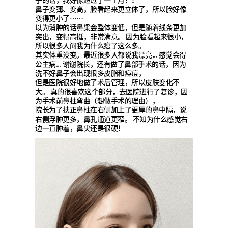
鼻子变薄、变高，脸看起来更立体了，所以脸好像
变得更小了……
以为消肿的话鼻梁会整体变低，但是随着线条更加
突出，变得高挺，非常满意。 因为脸看起来很小，
所以很多人问我为什么瘦了这么多。
其实体重没变。最近很多人都说我漂亮... 感觉会得
公主病... 谢谢院长，还有做了鼻部手术的话，因为
洗不好鼻子会出现很多皮脂和痘痘，
但是医院很好地做了术后管理，所以皮肤变化不
大。 真的很喜欢这个部分，去医院进行了复诊，因
为手术前鼻柱弯曲（想做手术的理由），
院长为了扶正鼻柱在右侧加上了更厚的鼻中隔，说
右侧浮肿更多，鼻孔通道更窄。 不知为什么感觉右
边一直肿着，鼻尖还是很硬！