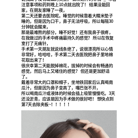
注意事项和药到晚上10点就出院了！ 结果没能回
家，在朋友家睡了一夜，
第二天还要去医院呢。睡觉的时候靠着大糯米垫子
睡的，但是因为口干，鼻子无法呼吸，所以每隔30
分钟就会醒来，
那是最难熬的部分，睡不好觉！还有我鼻子很疼，
在我做过的手术中疼痛最持久的感觉？ 所以在恢复
室打了无痛针，
手术第一天朋友就说线条绝了，说很漂亮所以心情
非常好，哈哈哈，手术第二天去医院把鼻子里地棉
花取出来了！
很庆幸第二天能脱掉棉花，拔掉的时候会有畅通的
感觉，然后马上又堵住的感觉？ 但还是更加舒适
了。
戴着非常大的口罩和帽子，坐地铁回家后认真喝南
瓜汁，但是因为鼻子变高了，嘴巴张不开，
所以喝南瓜汁或液体的时候会插上吸管慢慢吃。3天
还没淤青，应该是因为手术做的很好吧！ 想快点到
第7天去除夹板~！！！！！