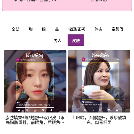
全部
胸
眼
鼻
轮廓/正颚
体态
童颜值
男人
皮肤
脂肪填充+埋线提升+双眼皮（眼
上眼睑，面部提升，玻尿酸填
底脂肪重排，前眼角，后眼角，
充，肉毒杆菌
眼角下至）+丽珠兰